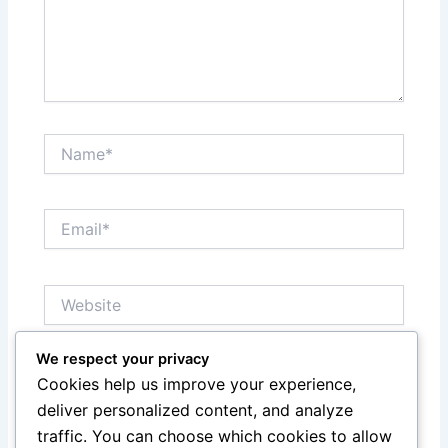
Name*
Email*
Website
We respect your privacy
Save my name, email, and website in this browser
Cookies help us improve your experience,
for the next time I comment.
deliver personalized content, and analyze
traffic. You can choose which cookies to allow