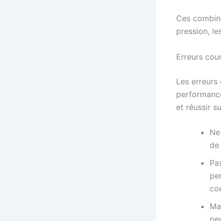
Ces combina
pression, le
Erreurs cou
Les erreurs
performance
et réussir su
Ne 
de 
Pa
per
coé
Ma
pe