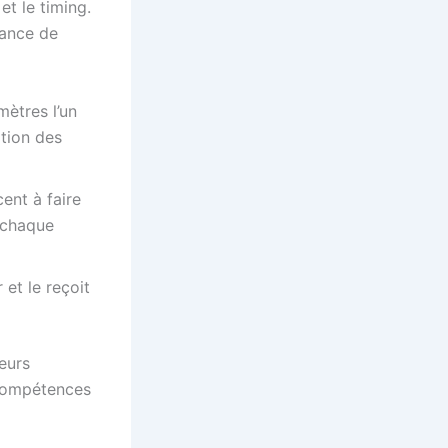
t le timing.
tance de
mètres l’un
ation des
cent à faire
s chaque
 et le reçoit
eurs
 compétences