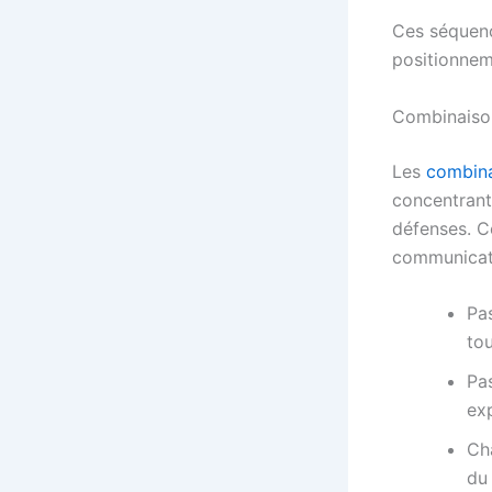
Ces séquenc
positionneme
Combinaison
Les
combina
concentrant
défenses. C
communicati
Pas
tou
Pa
exp
Cha
du 