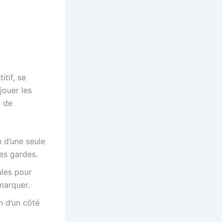
tif, se
ouer les
t de
n d’une seule
ses gardes.
ales pour
 marquer.
n d’un côté