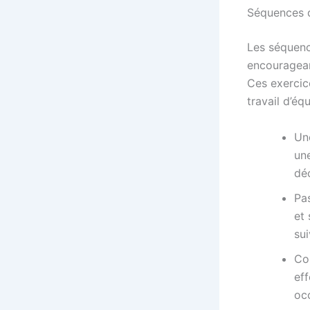
Séquences d
Les séquenc
encouragean
Ces exercic
travail d’équ
Un
une
déc
Pas
et 
sui
Co
ef
oc