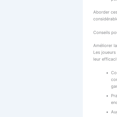
Aborder ces 
considérabl
Conseils po
Améliorer la
Les joueurs 
leur efficaci
Co
co
gar
Pra
enc
Au