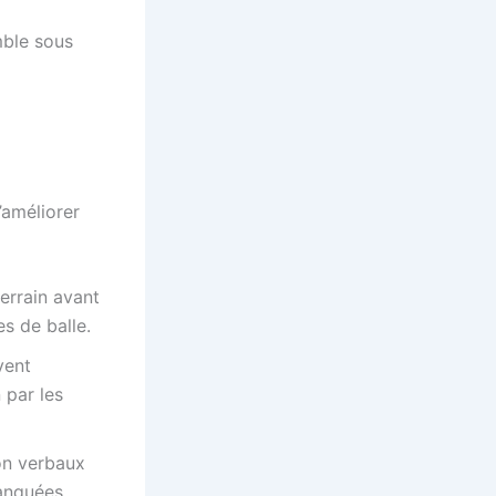
mble sous
’améliorer
errain avant
s de balle.
vent
 par les
on verbaux
anquées.