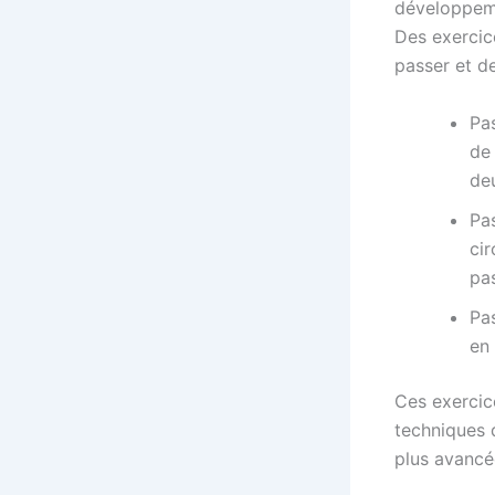
développeme
Des exercic
passer et de
Pas
de 
de
Pas
cir
pa
Pas
en 
Ces exercic
techniques 
plus avancé