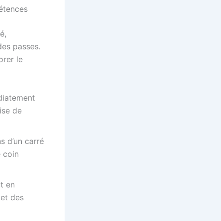
étences
é,
des passes.
rer le
diatement
ise de
s d’un carré
e coin
t en
 et des