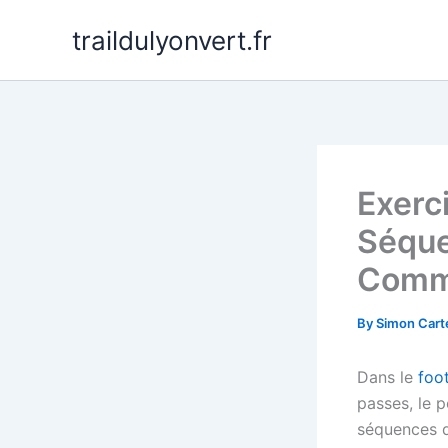
Skip
traildulyonvert.fr
to
content
Exerci
Séque
Comm
By
Simon Cart
Dans le
foo
passes, le p
séquences d