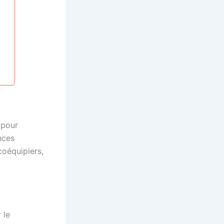
 pour
nces
oéquipiers,
 le