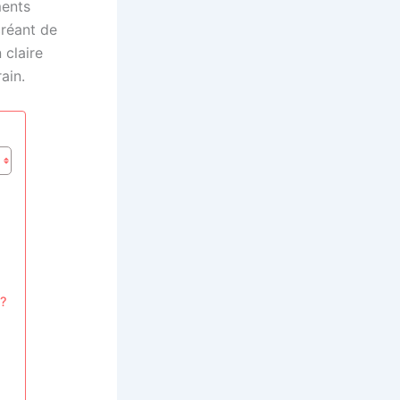
ments
créant de
 claire
ain.
 ?