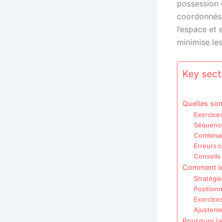
possession 
coordonnés.
l’espace et 
minimise les
Key secti
Quelles son
Exercice
Séquence
Combinai
Erreurs 
Conseils 
Comment le 
Stratégie
Positionn
Exercices
Ajusteme
Pourquoi la