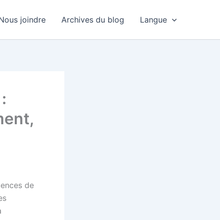
Nous joindre
Archives du blog
Langue
:
ment,
quences de
es
a