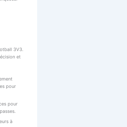
ootball 3V3.
écision et
cement
ses pour
ices pour
 passes.
eurs à